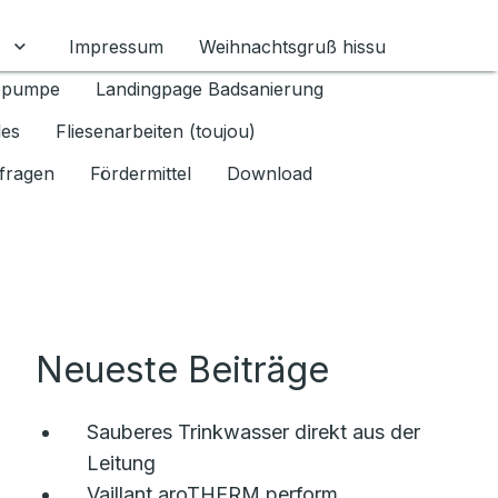
Impressum
Weihnachtsgruß hissu
mschalten
Untermenü für Datenschutz 1.6.2026 umschalten
epumpe
Landingpage Badsanierung
les
Fliesenarbeiten (toujou)
fragen
Fördermittel
Download
Neueste Beiträge
Sauberes Trinkwasser direkt aus der
Leitung
Vaillant aroTHERM perform