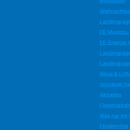
Impressum
Weihnachtsg
Landingpage
EE Medatsu
EE-Energie 
Landingpag
Landingpage
Klima & Lüft
Vorgaben für
Aktuelles
Fliesenarbei
Was nur wir
Fördermittel