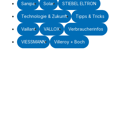
Sanipa
Solar
STIEBEL ELTRON
Technologie & Zukunft
Tipps & Tricks
Vaillant
VALLOX
Verbraucherinfos
VIESSMANN
Villeroy + Boch