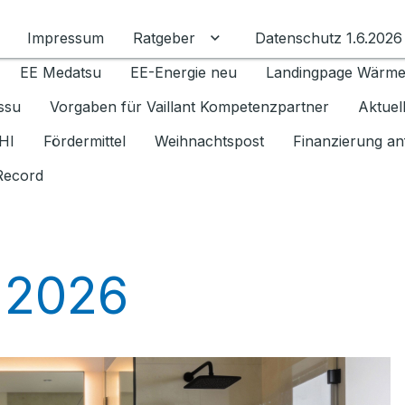
Impressum
Ratgeber
Datenschutz 1.6.2026
Untermenü für Ratgeber u
EE Medatsu
EE-Energie neu
Landingpage Wärm
issu
Vorgaben für Vaillant Kompetenzpartner
Aktuel
HI
Fördermittel
Weihnachtspost
Finanzierung an
Record
 2026