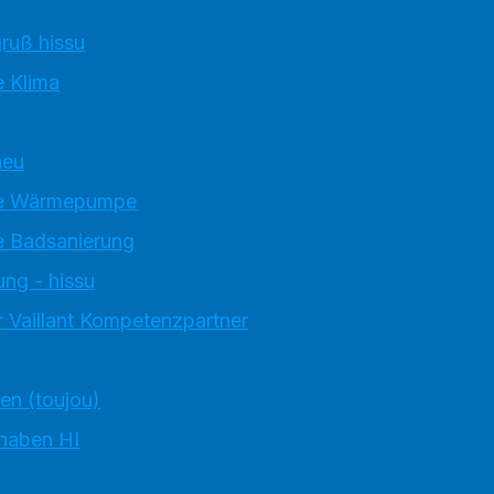
ruß hissu
 Klima
neu
e Wärmepumpe
 Badsanierung
ung - hissu
 Vaillant Kompetenzpartner
ten (toujou)
 haben HI