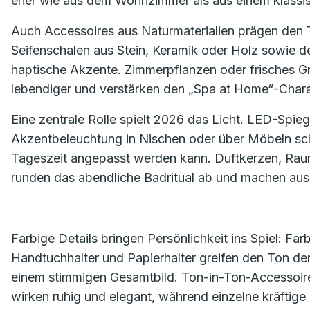
eher wie aus dem Wohnzimmer als aus einem klassi
Auch Accessoires aus Naturmaterialien prägen den T
Seifenschalen aus Stein, Keramik oder Holz sowie 
haptische Akzente. Zimmerpflanzen oder frisches 
lebendiger und verstärken den „Spa at Home“-Char
Eine zentrale Rolle spielt 2026 das Licht. LED-Spi
Akzentbeleuchtung in Nischen oder über Möbeln sch
Tageszeit angepasst werden kann. Duftkerzen, Raum
runden das abendliche Badritual ab und machen au
Farbige Details bringen Persönlichkeit ins Spiel: F
Handtuchhalter und Papierhalter greifen den Ton der
einem stimmigen Gesamtbild. Ton-in-Ton-Accessoires
wirken ruhig und elegant, während einzelne kräftige 