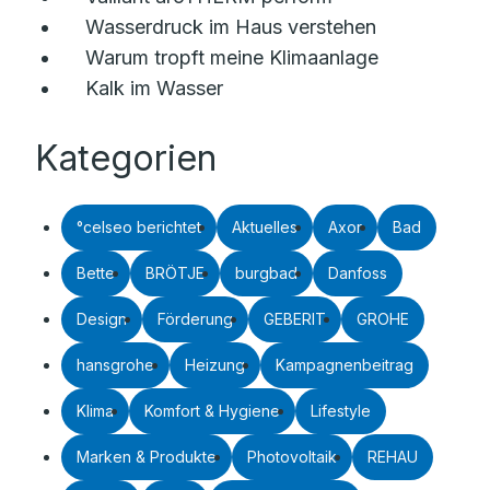
Wasserdruck im Haus verstehen
Warum tropft meine Klimaanlage
Kalk im Wasser
Kategorien
°celseo berichtet
Aktuelles
Axor
Bad
Bette
BRÖTJE
burgbad
Danfoss
Design
Förderung
GEBERIT
GROHE
hansgrohe
Heizung
Kampagnenbeitrag
Klima
Komfort & Hygiene
Lifestyle
Marken & Produkte
Photovoltaik
REHAU