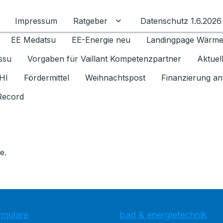
Impressum
Ratgeber
Datenschutz 1.6.2026
Untermenü für Ratgeber u
EE Medatsu
EE-Energie neu
Landingpage Wärm
issu
Vorgaben für Vaillant Kompetenzpartner
Aktuel
HI
Fördermittel
Weihnachtspost
Finanzierung an
Record
e.
rmulare
bad & energietechnik