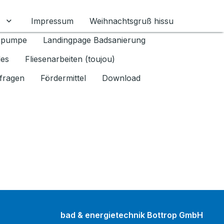
Impressum
Weihnachtsgruß hissu
mschalten
Untermenü für Datenschutz 1.6.2026 umschalten
epumpe
Landingpage Badsanierung
les
Fliesenarbeiten (toujou)
fragen
Fördermittel
Download
bad & energietechnik Bottrop GmbH