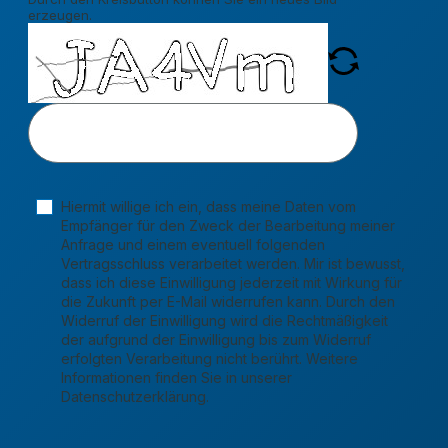
erzeugen.
Hiermit willige ich ein, dass meine Daten vom
Empfänger für den Zweck der Bearbeitung meiner
Anfrage und einem eventuell folgenden
Vertragsschluss verarbeitet werden. Mir ist bewusst,
dass ich diese Einwilligung jederzeit mit Wirkung für
die Zukunft per E-Mail widerrufen kann. Durch den
Widerruf der Einwilligung wird die Rechtmäßigkeit
der aufgrund der Einwilligung bis zum Widerruf
erfolgten Verarbeitung nicht berührt. Weitere
Informationen finden Sie in unserer
Datenschutzerklärung.