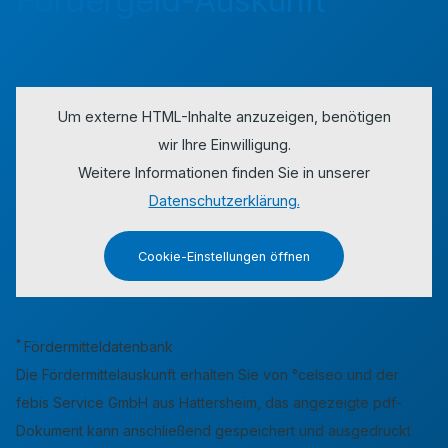
Fördergeld-Auskunft
Um externe HTML-Inhalte anzuzeigen, benötigen
wir Ihre Einwilligung.
Weitere Informationen finden Sie in unserer
Datenschutzerklärung.
Cookie-Einstellungen öffnen
*
Fördermitteldatenbank
Die Fördermittelauskunft erhalten Sie von °celseo und der
febis Service GmbH aus Hattersheim, das angezeigte pdf-
Dokument kann anschließend gespeichert und ausgedruckt