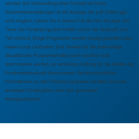
werden. Bei Verwendung einer Firewall mit hohen
Sicherheitseinstellungen ist die Anzeige der pdf-Seiten ggf.
nicht möglich, nutzen Sie in diesem Fall die html-Anzeige. Die
Texte der Förderprogramm-Inhalte sind in der Auskunft zum
Teil verkürzt. Einige Programme werden häufig geändert oder
haben kurze Laufzeiten. Eine Gewähr für die jederzeitige
Aktualität des Programminhaltes kann insofern nicht
übernommen werden, es wird keine Haftung für die Inhalte der
Fördermittelauskunft übernommen. Rechtsverbindliche
Informationen zu den Förderprogrammen erhalten Sie beim
jeweiligen Fördergeber unter den genannten
Antragsadressen.