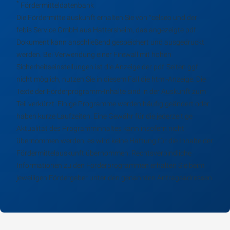
*
Fördermitteldatenbank
Die Fördermittelauskunft erhalten Sie von °celseo und der
febis Service GmbH aus Hattersheim, das angezeigte pdf-
Dokument kann anschließend gespeichert und ausgedruckt
werden. Bei Verwendung einer Firewall mit hohen
Sicherheitseinstellungen ist die Anzeige der pdf-Seiten ggf.
nicht möglich, nutzen Sie in diesem Fall die html-Anzeige. Die
Texte der Förderprogramm-Inhalte sind in der Auskunft zum
Teil verkürzt. Einige Programme werden häufig geändert oder
haben kurze Laufzeiten. Eine Gewähr für die jederzeitige
Aktualität des Programminhaltes kann insofern nicht
übernommen werden, es wird keine Haftung für die Inhalte der
Fördermittelauskunft übernommen. Rechtsverbindliche
Informationen zu den Förderprogrammen erhalten Sie beim
jeweiligen Fördergeber unter den genannten Antragsadressen.