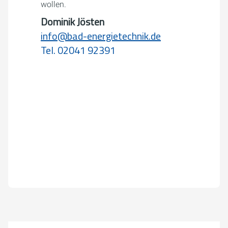
wollen.
Dominik Jösten
info@bad-energietechnik.de
Tel. 02041 92391
Um externe Karten-Inhalte anzuzeigen, benötigen wir
Ihre Einwilligung.
Weitere Informationen finden Sie in unserer
Datenschutzerklärung.