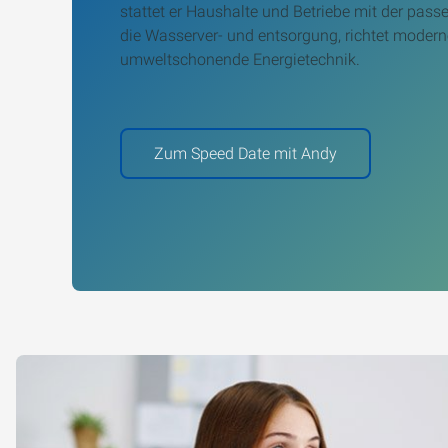
stattet er Haushalte und Betriebe mit der pas
die Wasserver- und entsorgung, richtet moder
umweltschonende Energietechnik.
Zum Speed Date mit Andy