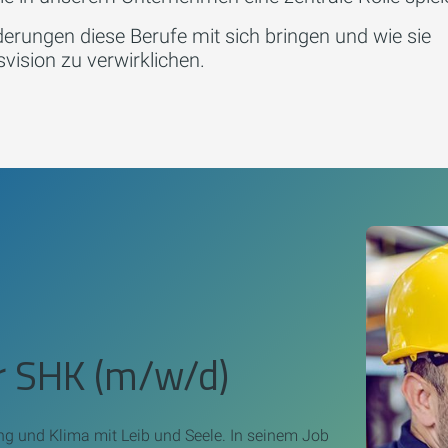
erungen diese Berufe mit sich bringen und wie sie
ision zu verwirklichen.
 SHK (m/w/d)
ng und Klima mit Leib und Seele. In seinem Job