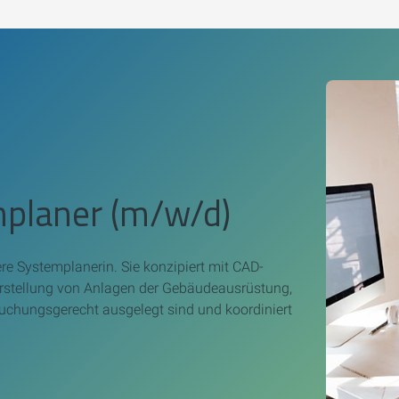
mplaner (m/w/d)
re Systemplanerin. Sie konzipiert mit CAD-
rstellung von Anlagen der Gebäudeausrüstung,
uchungsgerecht ausgelegt sind und koordiniert