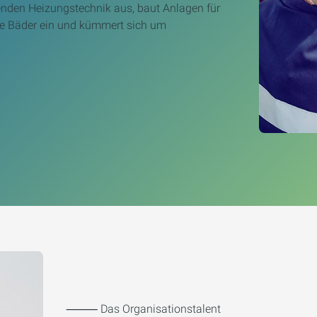
senden Heizungstechnik aus, baut Anlagen für
ne Bäder ein und kümmert sich um
⸻ Das Organisationstalent