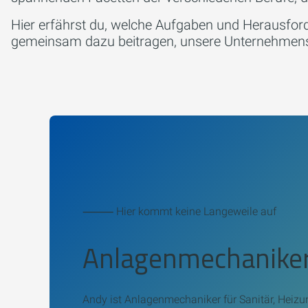
Hier erfährst du, welche Aufgaben und Herausford
gemeinsam dazu beitragen, unsere Unternehmensv
⸻ Hier kommt keine Langeweile auf
Anlagenmechaniker
Andy ist Anlagenmechaniker für Sanitär, Heizu