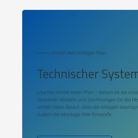
⸻ Immer den richtigen Plan
Technischer Syste
Lisa hat immer einen Plan – darum ist sie unse
Systemen Modelle und Zeichnungen für die He
achtet dabei darauf, dass die Anlagen beanspr
zudem die Montage ihrer Entwürfe.