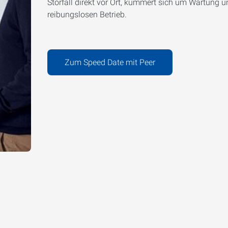
Störfall direkt vor Ort, kümmert sich um Wartung 
reibungslosen Betrieb.
Zum Speed Date mit Peer