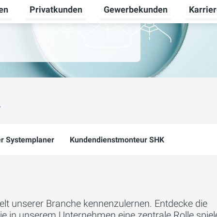
en
Privatkunden
Gewerbekunden
Karrie
Untermenü für Erneuerbare Energien umschalten
Untermenü für Privatkunden u
Untermen
?
r Systemplaner
Kundendienstmonteur SHK
swelt unserer Branche kennenzulernen. Entdecke die
e in unserem Unternehmen eine zentrale Rolle spiel