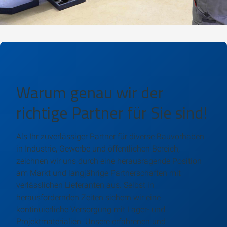
Warum genau wir der
richtige Partner für Sie sind!
Als Ihr zuverlässiger Partner für diverse Bauvorhaben
in Industrie, Gewerbe und öffentlichen Bereich,
zeichnen wir uns durch eine herausragende Position
am Markt und langjährige Partnerschaften mit
verlässlichen Lieferanten aus. Selbst in
herausfordernden Zeiten sichern wir eine
kontinuierliche Versorgung mit Lager- und
Projektmaterialien. Unsere erfahrenen und