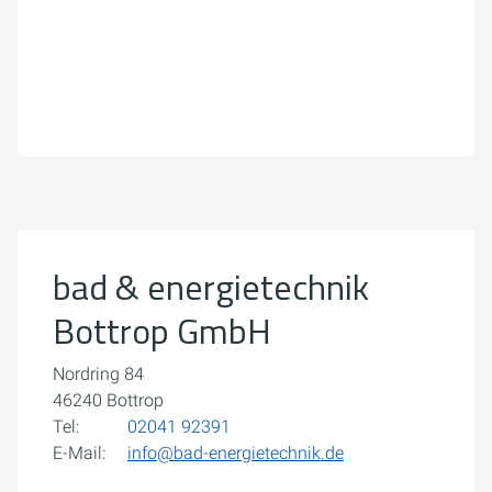
Um externe Karten-Inhalte anzuzeigen, benötigen wir
Ihre Einwilligung.
Weitere Informationen finden Sie in unserer
Datenschutzerklärung.
bad & energietechnik
Cookie-Einstellungen öffnen
Bottrop GmbH
Nordring 84
46240 Bottrop
Tel:
02041 92391
E-Mail:
info@bad-energietechnik.de