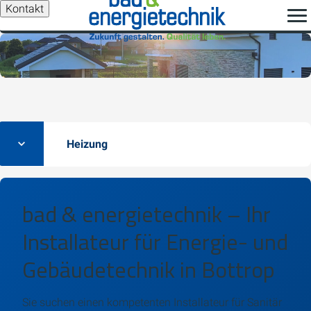
Kontakt
Heizung
bad & energietechnik – Ihr
Installateur für Energie- und
Gebäudetechnik in Bottrop
Sie suchen einen kompetenten Installateur für Sanitär