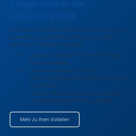
Kooperation in der
Gebäudetechnik
Als Mitglied bei CELSEO, der führenden Kooperation in
unserer Branche, profitieren nicht nur wir, sondern
auch Sie von zahlreichen Vorteilen:
Zugang zu den besten Produkten führender
Premiumhersteller
Innovative Lösungen durch den
Erfahrungsaustausch mit Experten aus ganz
Deutschland
Ständige Weiterbildung, um immer auf dem
neuesten Stand der Technik zu bleiben
Mehr zu Ihren Vorteilen