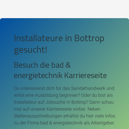
Installateure in Bottrop
gesucht!
Besuch die bad &
energietechnik Karriereseite
Du interessierst dich für das Sanitärhandwerk und
willst eine Ausbildung beginnen? Oder du bist als
Installateur auf Jobsuche in Bottrop? Dann schau
mal auf unserer Karriereseite vorbei. Neben
Stellenausschreibungen erhältst du hier viele
Infos
zu der Firma bad & energietechnik als Arbeitgeber.