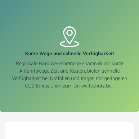
Kurze Wege und schnelle Verfügbarkeit
Regionale Handwerksbetriebe sparen durch kurze
Anfahrtswege Zeit und Kosten, bieten schnelle
Verfügbarkeit bei Notfällen und tragen mit geringeren
CO2-Emissionen zum Umweltschutz bei.