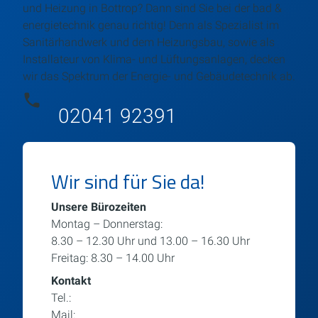
und Heizung in Bottrop? Dann sind Sie bei der bad &
energietechnik genau richtig! Denn als Spezialist im
Sanitärhandwerk und dem Heizungsbau, sowie als
Installateur von Klima- und Lüftungsanlagen, decken
wir das Spektrum der Energie- und Gebäudetechnik ab.
02041 92391
Wir sind für Sie da!
Unsere Bürozeiten
Montag – Donnerstag:
8.30 – 12.30 Uhr und 13.00 – 16.30 Uhr
Freitag: 8.30 – 14.00 Uhr
Kontakt
Tel.:
02041 92 39 1
Mail:
info@bad-energietechnik.de