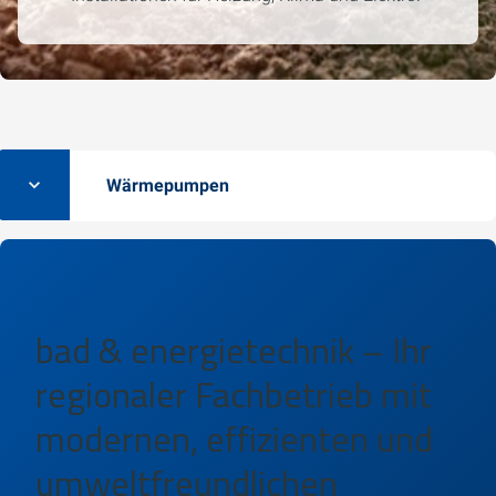
Wärmepumpen
bad & energietechnik
– Ihr
regionaler Fachbetrieb mit
modernen, effizienten und
umweltfreundlichen