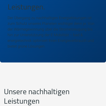
Leistungen.
Der Übergang zu nachhaltigen Energielösungen ist
zum Schutz unseres Planeten wichtiger denn je. Von
der Wärmegewinnung über die Stromerzeugung bis
hin zur Unterstützung der E-Mobilität – bad &
energietechnik optimiert Ihren Energieverbrauch und
bietet grüne Lösungen.
Unsere nachhaltigen
Leistungen