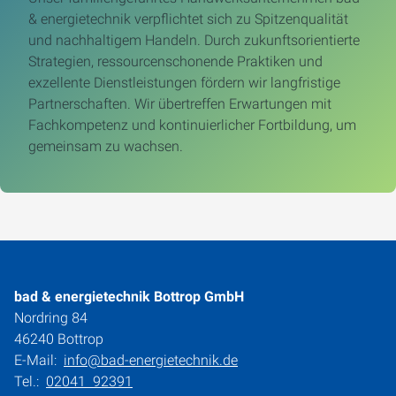
& energietechnik verpflichtet sich zu Spitzenqualität
und nachhaltigem Handeln. Durch zukunftsorientierte
Strategien, ressourcenschonende Praktiken und
exzellente Dienstleistungen fördern wir langfristige
Partnerschaften. Wir übertreffen Erwartungen mit
Fachkompetenz und kontinuierlicher Fortbildung, um
gemeinsam zu wachsen.
bad & energietechnik Bottrop GmbH
Nordring 84
46240 Bottrop
E-Mail:
info@bad-energietechnik.de
Tel.:
02041 92391