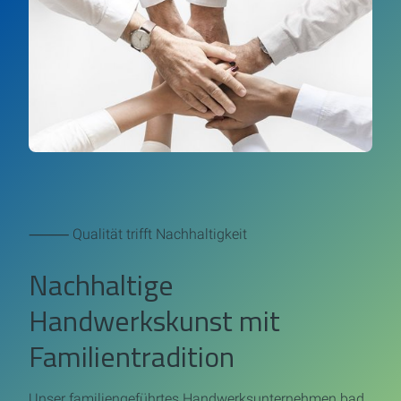
⸻ Qualität trifft Nachhaltigkeit
Nachhaltige
Handwerkskunst mit
Familientradition
Unser familiengeführtes Handwerksunternehmen bad