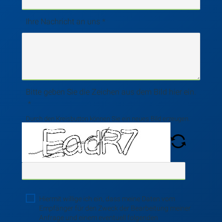
Ihre Nachricht an uns
Bitte geben Sie die Zeichen aus dem Bild hier ein.
Durch den Kreisbutton können Sie ein neues Bild erzeugen.
Hiermit willige ich ein, dass meine Daten vom
Empfänger für den Zweck der Bearbeitung meiner
Anfrage und einem eventuell folgenden