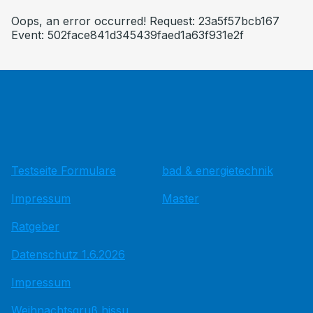
Oops, an error occurred! Request: 23a5f57bcb167
Event: 502face841d345439faed1a63f931e2f
Testseite Formulare
bad & energietechnik
Impressum
Master
Ratgeber
Datenschutz 1.6.2026
Impressum
Weihnachtsgruß hissu