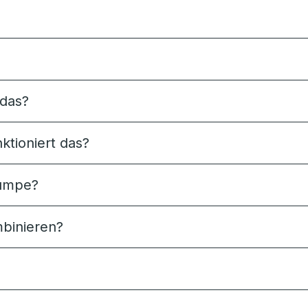
das?
tioniert das?
pumpe?
binieren?