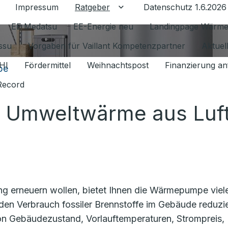
Impressum
Ratgeber
Datenschutz 1.6.2026
Untermenü für Ratgeber u
EE Medatsu
EE-Energie neu
Landingpage Wärm
issu
Vorgaben für Vaillant Kompetenzpartner
Aktuel
HI
Fördermittel
Weihnachtspost
Finanzierung an
pe
Record
Umweltwärme aus Luft
ng erneuern wollen, bietet Ihnen die Wärmepumpe viel
en Verbrauch fossiler Brennstoffe im Gebäude reduzi
von Gebäudezustand, Vorlauftemperaturen, Strompreis,