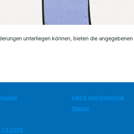
erungen unterliegen können, bieten die angegebenen 
rmulare
bad & energietechnik
Master
 1.6.2026