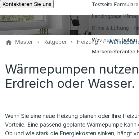
Kontaktieren Sie uns
Testseite Formulare
Landingpage Klima
Klima & Lüftung - h
Was nur wir haben 
Master
Ratgeber
Heizung
Wärmepum
Markenlieferanten 
Wärmepumpen nutzen 
Erdreich oder Wasser.
Wenn Sie eine neue Heizung planen oder Ihre Heizu
Vorteile. Eine passend geplante Wärmepumpe kann d
Ob und wie stark die Energiekosten sinken, hängt 