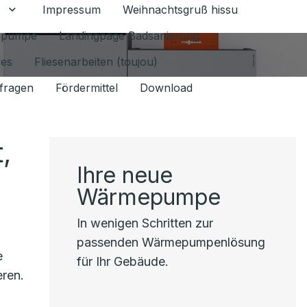
Impressum
Weihnachtsgruß hissu
mschalten
Untermenü für Datenschutz 1.6.2026 umschalten
epumpe
Landingpage Badsanierung
les
Fliesenarbeiten (toujou)
fragen
Fördermittel
Download
,
Ihre neue
Wärmepumpe
In wenigen Schritten zur
passenden Wärmepumpenlösung
e
für Ihr Gebäude.
eren.