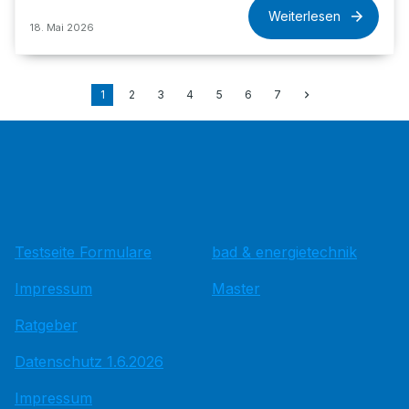
Weiterlesen
18. Mai 2026
1
2
3
4
5
6
7
Testseite Formulare
bad & energietechnik
Impressum
Master
Ratgeber
Datenschutz 1.6.2026
Impressum