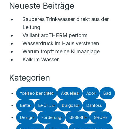
Neueste Beiträge
Sauberes Trinkwasser direkt aus der
Leitung
Vaillant aroTHERM perform
Wasserdruck im Haus verstehen
Warum tropft meine Klimaanlage
Kalk im Wasser
Kategorien
°celseo berichtet
Aktuelles
Axor
Bad
Bette
BRÖTJE
burgbad
Danfoss
Design
Förderung
GEBERIT
GROHE