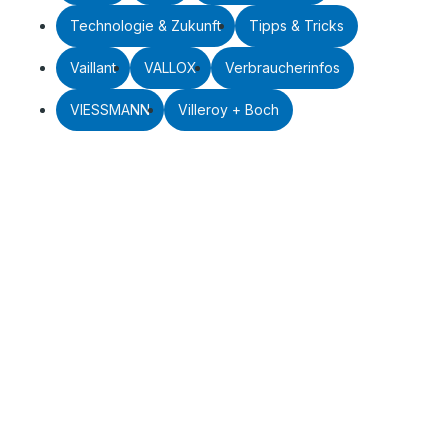
Technologie & Zukunft
Tipps & Tricks
Vaillant
VALLOX
Verbraucherinfos
VIESSMANN
Villeroy + Boch