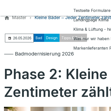
Kontaktieren Sie uns
Testseite Formulare
Master
Kleine Bäder ‒ Jeder Zentimeter zählt
Landingpage Klima
Klima & Lüftung - h
Bad
Design
Tipps & Tricks
26.05.2026
Was nur wir haben 
Markenlieferanten 
⸺ Badmodernisierung 2026
Phase 2: Kleine
Zentimeter zähl