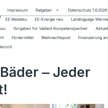
Impressum
Ratgeber
Datenschutz 1.6.2026
Untermenü für Ratgeber u
!
EE Medatsu
EE-Energie neu
Landingpage Wärm
issu
Vorgaben für Vaillant Kompetenzpartner
Aktuel
HI
Fördermittel
Weihnachtspost
Finanzierung an
Record
 Bäder ‒ Jeder
t!