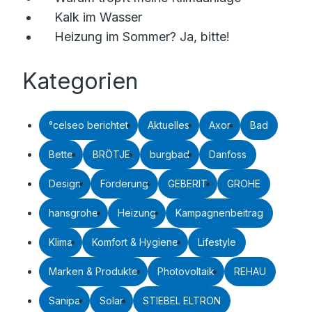
Kalk im Wasser
Heizung im Sommer? Ja, bitte!
Kategorien
°celseo berichtet
Aktuelles
Axor
Bad
Bette
BRÖTJE
burgbad
Danfoss
Design
Förderung
GEBERIT
GROHE
hansgrohe
Heizung
Kampagnenbeitrag
Klima
Komfort & Hygiene
Lifestyle
Marken & Produkte
Photovoltaik
REHAU
Sanipa
Solar
STIEBEL ELTRON