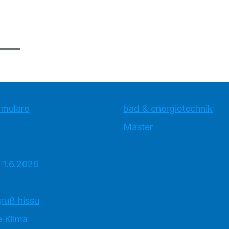
rmulare
bad & energietechnik
Master
 1.6.2026
ruß hissu
 Klima