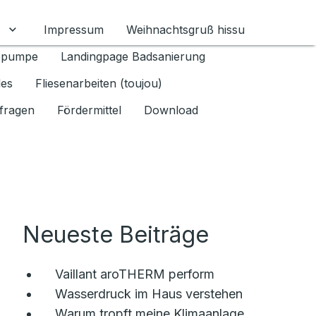
Impressum
Weihnachtsgruß hissu
mschalten
Untermenü für Datenschutz 1.6.2026 umschalten
epumpe
Landingpage Badsanierung
les
Fliesenarbeiten (toujou)
fragen
Fördermittel
Download
Neueste Beiträge
Vaillant aroTHERM perform
Wasserdruck im Haus verstehen
Warum tropft meine Klimaanlage