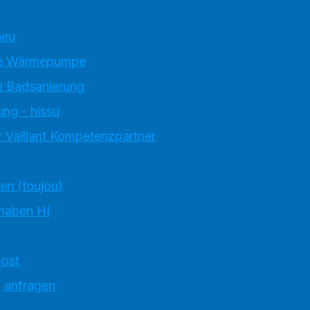
neu
e Wärmepumpe
 Badsanierung
ung - hissu
 Vaillant Kompetenzpartner
ten (toujou)
 haben HI
ost
g anfragen