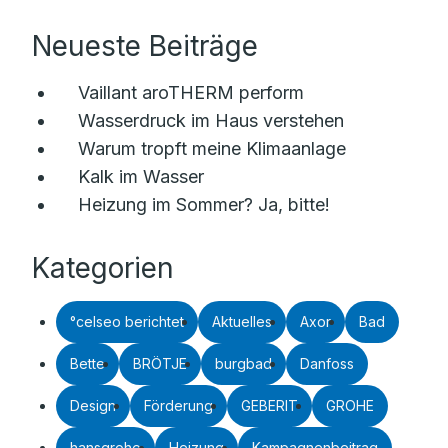
Neueste Beiträge
Vaillant aroTHERM perform
Wasserdruck im Haus verstehen
Warum tropft meine Klimaanlage
Kalk im Wasser
Heizung im Sommer? Ja, bitte!
Kategorien
°celseo berichtet
Aktuelles
Axor
Bad
Bette
BRÖTJE
burgbad
Danfoss
Design
Förderung
GEBERIT
GROHE
hansgrohe
Heizung
Kampagnenbeitrag