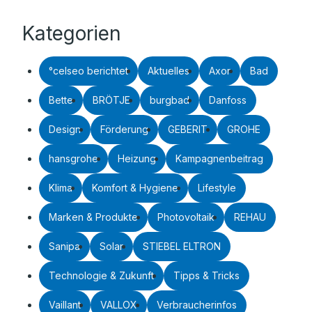
Kategorien
°celseo berichtet
Aktuelles
Axor
Bad
Bette
BRÖTJE
burgbad
Danfoss
Design
Förderung
GEBERIT
GROHE
hansgrohe
Heizung
Kampagnenbeitrag
Klima
Komfort & Hygiene
Lifestyle
Marken & Produkte
Photovoltaik
REHAU
Sanipa
Solar
STIEBEL ELTRON
Technologie & Zukunft
Tipps & Tricks
Vaillant
VALLOX
Verbraucherinfos