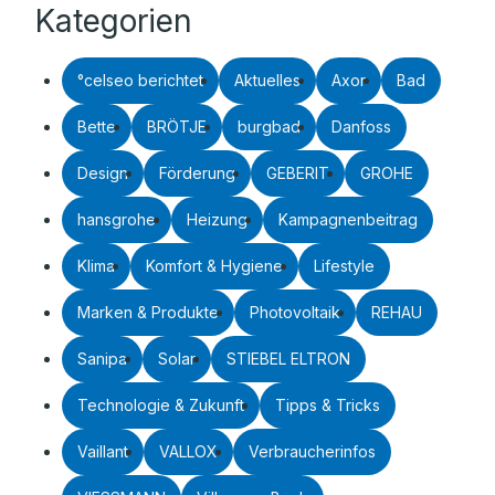
Kategorien
°celseo berichtet
Aktuelles
Axor
Bad
Bette
BRÖTJE
burgbad
Danfoss
Design
Förderung
GEBERIT
GROHE
hansgrohe
Heizung
Kampagnenbeitrag
Klima
Komfort & Hygiene
Lifestyle
Marken & Produkte
Photovoltaik
REHAU
Sanipa
Solar
STIEBEL ELTRON
Technologie & Zukunft
Tipps & Tricks
Vaillant
VALLOX
Verbraucherinfos