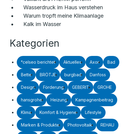
Wasserdruck im Haus verstehen
Warum tropft meine Klimaanlage
Kalk im Wasser
Kategorien
°celseo berichtet
Aktuelles
Axor
Bad
Bette
BRÖTJE
burgbad
Danfoss
Design
Förderung
GEBERIT
GROHE
hansgrohe
Heizung
Kampagnenbeitrag
Klima
Komfort & Hygiene
Lifestyle
Marken & Produkte
Photovoltaik
REHAU