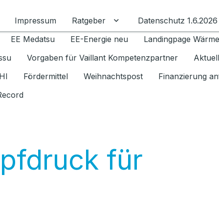
Impressum
Ratgeber
Datenschutz 1.6.2026
Untermenü für Ratgeber u
EE Medatsu
EE-Energie neu
Landingpage Wärm
issu
Vorgaben für Vaillant Kompetenzpartner
Aktuel
HI
Fördermittel
Weihnachtspost
Finanzierung an
Record
pfdruck für