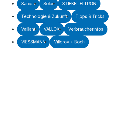
Sanipa
Solar
STIEBEL ELTRON
Technologie & Zukunft
Tipps & Tricks
Vaillant
VALLOX
Verbraucherinfos
VIESSMANN
Villeroy + Boch