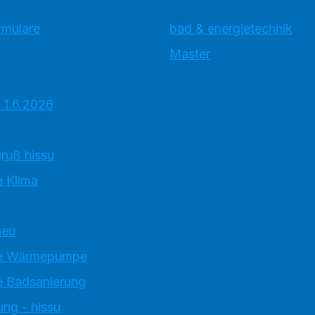
rmulare
bad & energietechnik
Master
 1.6.2026
ruß hissu
 Klima
neu
e Wärmepumpe
 Badsanierung
ung - hissu