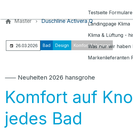
Kontaktieren Sie uns
Testseite Formulare
Master
Duschline Activera Q
Landingpage Klima
Klima & Lüftung - h
Bad
Design
Komfort & Hygiene
26.03.2026
Was nur wir haben 
Markenlieferanten 
⸺ Neuheiten 2026 hansgrohe
Komfort auf Kno
jedes Bad