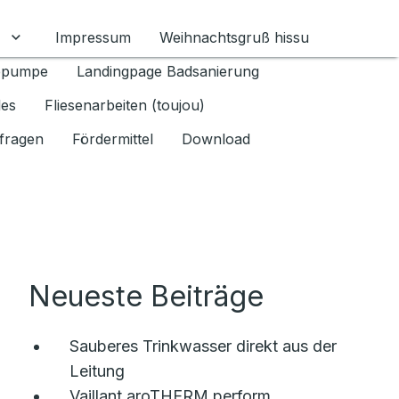
Impressum
Weihnachtsgruß hissu
mschalten
Untermenü für Datenschutz 1.6.2026 umschalten
epumpe
Landingpage Badsanierung
les
Fliesenarbeiten (toujou)
fragen
Fördermittel
Download
Neueste Beiträge
Sauberes Trinkwasser direkt aus der
Leitung
Vaillant aroTHERM perform