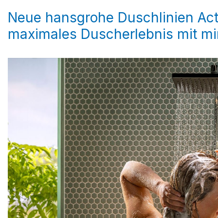
Neue hansgrohe Duschlinien Act
maximales Duscherlebnis mit m