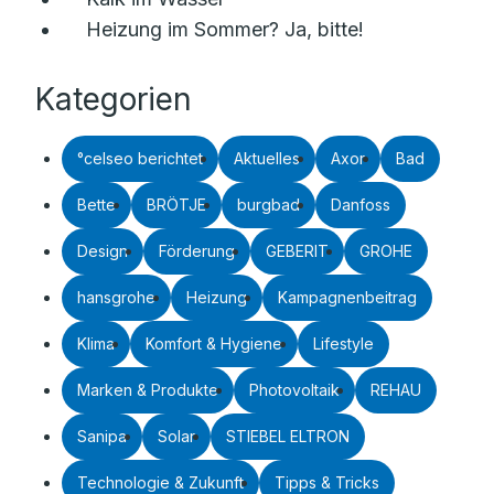
Heizung im Sommer? Ja, bitte!
Kategorien
°celseo berichtet
Aktuelles
Axor
Bad
Bette
BRÖTJE
burgbad
Danfoss
Design
Förderung
GEBERIT
GROHE
hansgrohe
Heizung
Kampagnenbeitrag
Klima
Komfort & Hygiene
Lifestyle
Marken & Produkte
Photovoltaik
REHAU
Sanipa
Solar
STIEBEL ELTRON
Technologie & Zukunft
Tipps & Tricks