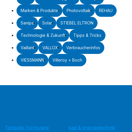
Marken & Produkte
Photovoltaik
REHAU
Sanipa
Solar
STIEBEL ELTRON
Technologie & Zukunft
Tipps & Tricks
Vaillant
VALLOX
Verbraucherinfos
VIESSMANN
Villeroy + Boch
Testseite Formulare
bad & energietechnik