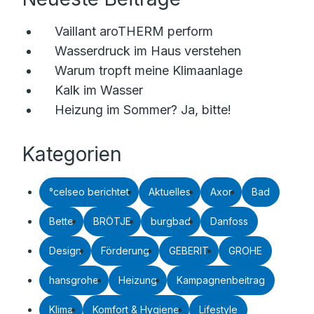
Vaillant aroTHERM perform
Wasserdruck im Haus verstehen
Warum tropft meine Klimaanlage
Kalk im Wasser
Heizung im Sommer? Ja, bitte!
Kategorien
°celseo berichtet
Aktuelles
Axor
Bad
Bette
BRÖTJE
burgbad
Danfoss
Design
Förderung
GEBERIT
GROHE
hansgrohe
Heizung
Kampagnenbeitrag
Klima
Komfort & Hygiene
Lifestyle