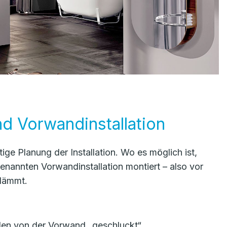
nd Vorwandinstallation
htige Planung der Installation. Wo es möglich ist,
enannten Vorwandinstallation montiert – also vor
edämmt.
en von der Vorwand „geschluckt“.