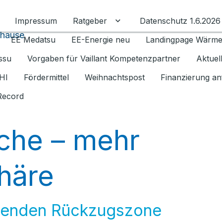
Impressum
Ratgeber
Datenschutz 1.6.2026
Untermenü für Ratgeber u
uhause
EE Medatsu
EE-Energie neu
Landingpage Wärm
issu
Vorgaben für Vaillant Kompetenzpartner
Aktuel
HI
Fördermittel
Weihnachtspost
Finanzierung an
Record
che – mehr
häre
nnenden Rückzugszone