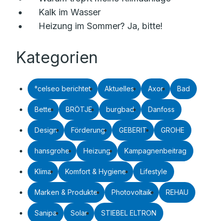
Kalk im Wasser
Heizung im Sommer? Ja, bitte!
Kategorien
°celseo berichtet
Aktuelles
Axor
Bad
Bette
BRÖTJE
burgbad
Danfoss
Design
Förderung
GEBERIT
GROHE
hansgrohe
Heizung
Kampagnenbeitrag
Klima
Komfort & Hygiene
Lifestyle
Marken & Produkte
Photovoltaik
REHAU
Sanipa
Solar
STIEBEL ELTRON