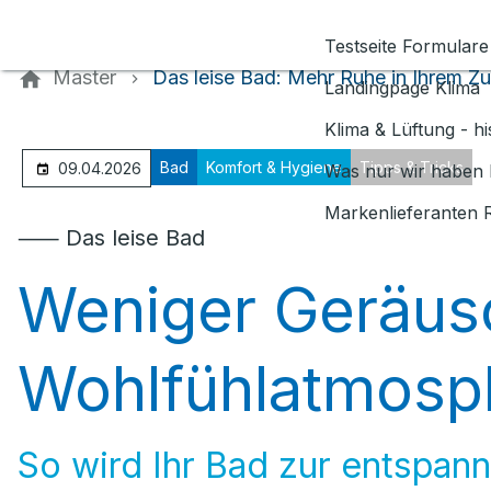
Kontaktieren Sie uns
Testseite Formulare
Master
Das leise Bad: Mehr Ruhe in Ihrem Z
Landingpage Klima
Klima & Lüftung - h
Bad
Komfort & Hygiene
Tipps & Tricks
09.04.2026
Was nur wir haben 
Markenlieferanten 
⸺ Das leise Bad
Weniger Geräus
Wohlfühlatmosp
So wird Ihr Bad zur entspa