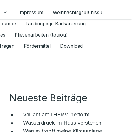
Impressum
Weihnachtsgruß hissu
mschalten
Untermenü für Datenschutz 1.6.2026 umschalten
epumpe
Landingpage Badsanierung
les
Fliesenarbeiten (toujou)
fragen
Fördermittel
Download
Neueste Beiträge
Vaillant aroTHERM perform
Wasserdruck im Haus verstehen
Warum tropft meine Klimaanlage