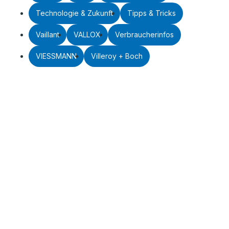
Technologie & Zukunft
Tipps & Tricks
Vaillant
VALLOX
Verbraucherinfos
VIESSMANN
Villeroy + Boch