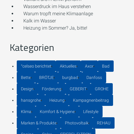
Wasserdruck im Haus verstehen
Warum tropft meine Klimaanlage
Kalk im Wasser
Heizung im Sommer? Ja, bitte!
Kategorien
°celseo berichtet
Aktuelles
Axor
Bad
Bette
BRÖTJE
burgbad
Danfoss
Design
Förderung
GEBERIT
GROHE
hansgrohe
Heizung
Kampagnenbeitrag
Klima
Komfort & Hygiene
Lifestyle
Marken & Produkte
Photovoltaik
REHAU