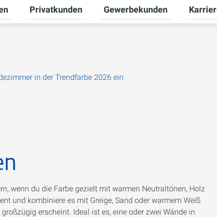
en
Privatkunden
Gewerbekunden
Karrie
Untermenü für Erneuerbare Energien umschalten
Untermenü für Privatkunden u
Untermen
adezimmer in der Trendfarbe 2026 ein
en
rn, wenn du die Farbe gezielt mit warmen Neutraltönen, Holz
kzent und kombiniere es mit Greige, Sand oder warmem Weiß
roßzügig erscheint. Ideal ist es, eine oder zwei Wände in