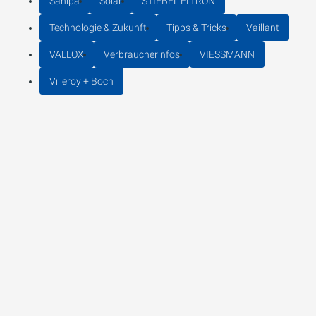
Sanipa
Solar
STIEBEL ELTRON
Technologie & Zukunft
Tipps & Tricks
Vaillant
VALLOX
Verbraucherinfos
VIESSMANN
Villeroy + Boch