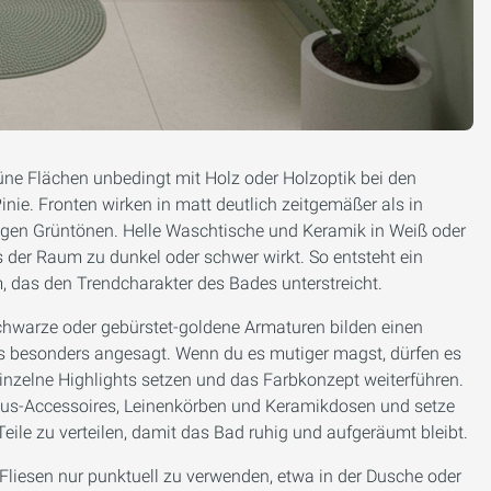
üne Flächen unbedingt mit Holz oder Holzoptik bei den
nie. Fronten wirken in matt deutlich zeitgemäßer als in
rigen Grüntönen. Helle Waschtische und Keramik in Weiß oder
 der Raum zu dunkel oder schwer wirkt. So entsteht ein
das den Trendcharakter des Bades unterstreicht.
Schwarze oder gebürstet-goldene Armaturen bilden einen
ls besonders angesagt. Wenn du es mutiger magst, dürfen es
einzelne Highlights setzen und das Farbkonzept weiterführen.
us-Accessoires, Leinenkörben und Keramikdosen und setze
 Teile zu verteilen, damit das Bad ruhig und aufgeräumt bleibt.
 Fliesen nur punktuell zu verwenden, etwa in der Dusche oder