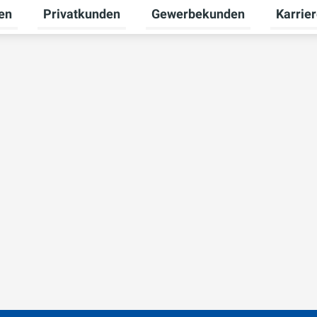
en
Privatkunden
Gewerbekunden
Karrie
Untermenü für Erneuerbare Energien umschalten
Untermenü für Privatkunden u
Untermen