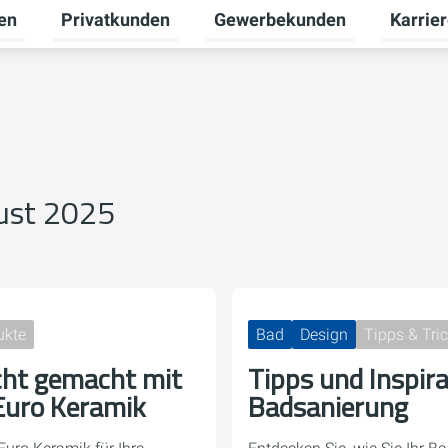
en
Privatkunden
Gewerbekunden
Karrie
Untermenü für Erneuerbare Energien umschalten
Untermenü für Privatkunden u
Untermen
ust 2025
ukte
Bad
Design
Tipps & Tri
cht gemacht mit
Tipps und Inspira
Euro Keramik
Badsanierung