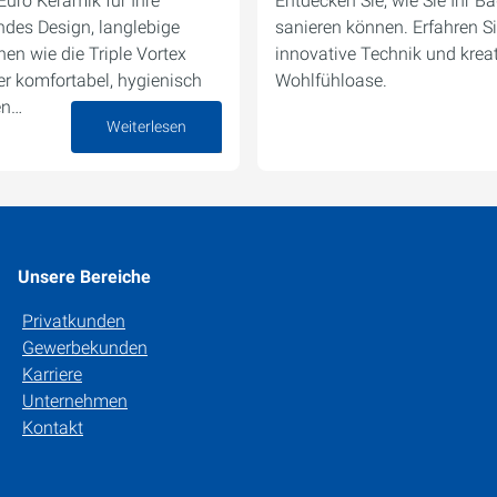
uro Keramik für Ihre
Entdecken Sie, wie Sie Ihr 
des Design, langlebige
sanieren können. Erfahren Si
en wie die Triple Vortex
innovative Technik und kreati
 komfortabel, hygienisch
Wohlfühloase.
en…
Weiterlesen
22. August 2025
Unsere Bereiche
Privatkunden
Gewerbekunden
Karriere
Unternehmen
Kontakt