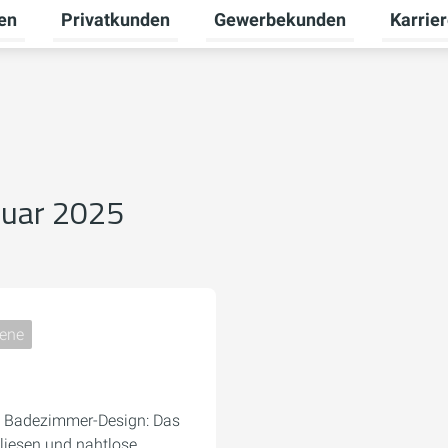
en
Privatkunden
Gewerbekunden
Karrie
Untermenü für Erneuerbare Energien umschalten
Untermenü für Privatkunden u
Untermen
ruar 2025
iene
im Badezimmer-Design: Das
liesen und nahtlose