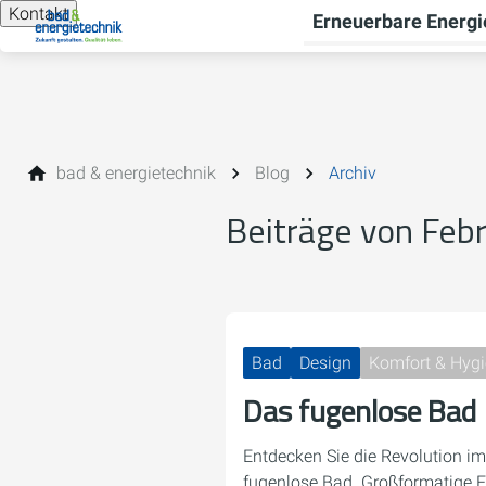
Kontakt
Erneuerbare Energi
bad & energietechnik
Blog
Archiv
Beiträge von Feb
Bad
Design
Komfort & Hyg
Das fugenlose Bad
Entdecken Sie die Revolution 
fugenlose Bad. Großformatige F