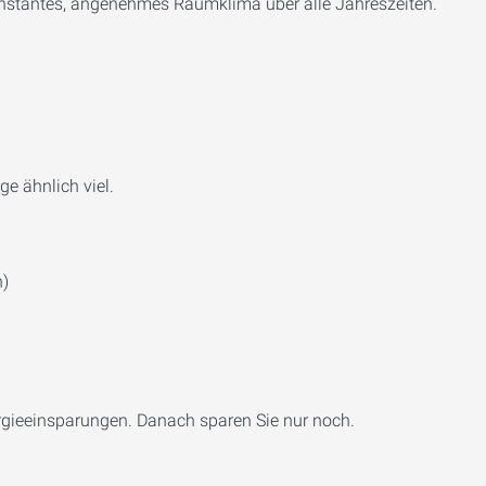
n konstantes, angenehmes Raumklima über alle Jahreszeiten.
e ähnlich viel.
h)
ergieeinsparungen. Danach sparen Sie nur noch.