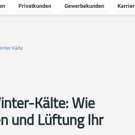
en
Privatkunden
Gewerbekunden
Karrie
Untermenü für Erneuerbare Energien umschalten
Untermenü für Privatkunden u
Untermen
nter-Kälte
nter-Kälte: Wie
 und Lüftung Ihr