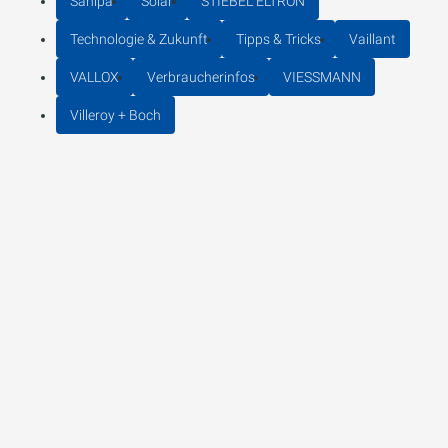
Sanipa
Solar
STIEBEL ELTRON
Technologie & Zukunft
Tipps & Tricks
Vaillant
VALLOX
Verbraucherinfos
VIESSMANN
Villeroy + Boch