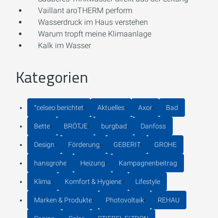
Vaillant aroTHERM perform
Wasserdruck im Haus verstehen
Warum tropft meine Klimaanlage
Kalk im Wasser
Kategorien
°celseo berichtet
Aktuelles
Axor
Bad
Bette
BRÖTJE
burgbad
Danfoss
Design
Förderung
GEBERIT
GROHE
hansgrohe
Heizung
Kampagnenbeitrag
Klima
Komfort & Hygiene
Lifestyle
Marken & Produkte
Photovoltaik
REHAU