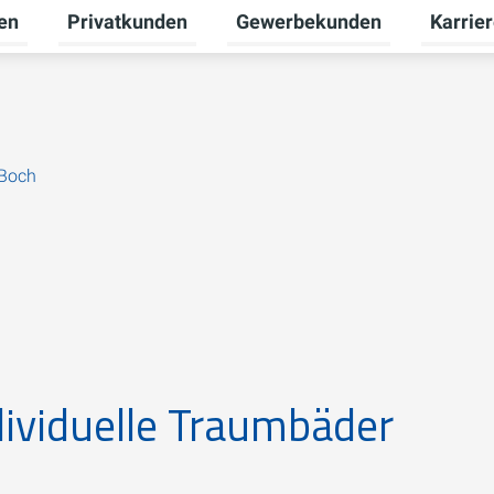
en
Privatkunden
Gewerbekunden
Karrie
Untermenü für Erneuerbare Energien umschalten
Untermenü für Privatkunden u
Untermen
 Boch
ndividuelle Traumbäder