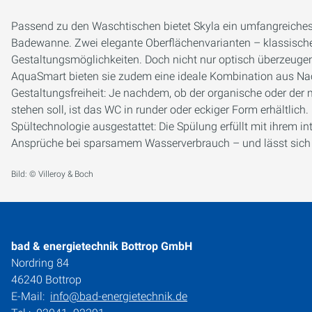
Passend zu den Waschtischen bietet Skyla ein umfangreiches
Badewanne. Zwei elegante Oberflächenvarianten – klassisch
Gestaltungsmöglichkeiten. Doch nicht nur optisch überzeuge
AquaSmart bieten sie zudem eine ideale Kombination aus Nac
Gestaltungsfreiheit: Je nachdem, ob der organische oder der
stehen soll, ist das WC in runder oder eckiger Form erhältlich
Spültechnologie ausgestattet: Die Spülung erfüllt mit ihrem i
Ansprüche bei sparsamem Wasserverbrauch – und lässt sich b
Bild: © Villeroy & Boch
bad & energietechnik Bottrop GmbH
Nordring 84
46240 Bottrop
E-Mail:
info@bad-energietechnik.de