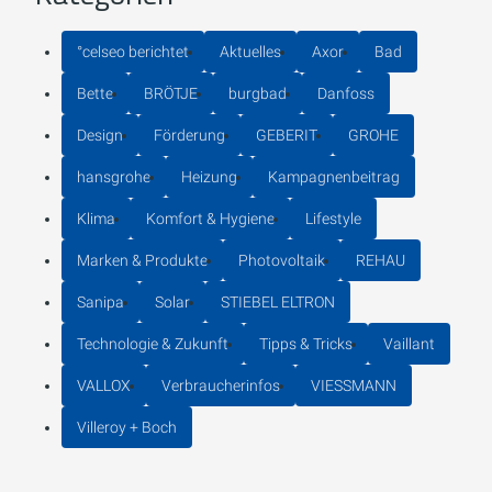
°celseo berichtet
Aktuelles
Axor
Bad
Bette
BRÖTJE
burgbad
Danfoss
Design
Förderung
GEBERIT
GROHE
hansgrohe
Heizung
Kampagnenbeitrag
Klima
Komfort & Hygiene
Lifestyle
Marken & Produkte
Photovoltaik
REHAU
Sanipa
Solar
STIEBEL ELTRON
Technologie & Zukunft
Tipps & Tricks
Vaillant
VALLOX
Verbraucherinfos
VIESSMANN
Villeroy + Boch