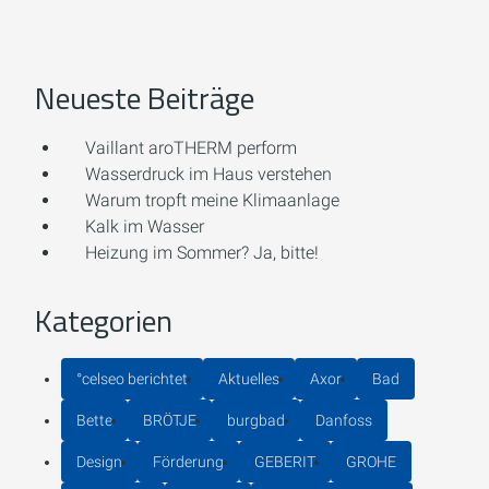
Neueste Beiträge
Vaillant aroTHERM perform
Wasserdruck im Haus verstehen
Warum tropft meine Klimaanlage
Kalk im Wasser
Heizung im Sommer? Ja, bitte!
Kategorien
°celseo berichtet
Aktuelles
Axor
Bad
Bette
BRÖTJE
burgbad
Danfoss
Design
Förderung
GEBERIT
GROHE