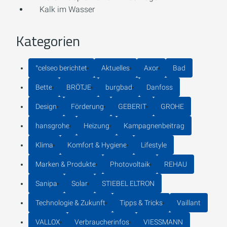
Kalk im Wasser
Kategorien
°celseo berichtet
Aktuelles
Axor
Bad
Bette
BRÖTJE
burgbad
Danfoss
Design
Förderung
GEBERIT
GROHE
hansgrohe
Heizung
Kampagnenbeitrag
Klima
Komfort & Hygiene
Lifestyle
Marken & Produkte
Photovoltaik
REHAU
Sanipa
Solar
STIEBEL ELTRON
Technologie & Zukunft
Tipps & Tricks
Vaillant
VALLOX
Verbraucherinfos
VIESSMANN