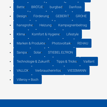
Bette
BRÖTJE
burgbad
Danfoss
Design
Förderung
GEBERIT
GROHE
hansgrohe
Heizung
Kampagnenbeitrag
Klima
Komfort & Hygiene
Lifestyle
Marken & Produkte
Photovoltaik
REHAU
Sanipa
Solar
STIEBEL ELTRON
Technologie & Zukunft
Tipps & Tricks
Vaillant
VALLOX
Verbraucherinfos
VIESSMANN
Villeroy + Boch